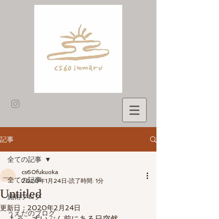
記事
全ての記事
cs60fukuoka
全ての記事
2020年1月24日
読了時間: 1分
Untitled
施術ブログ
更新日：
2020年2月24日
うえだのブログ
もう、ずいぶん前にある日突然