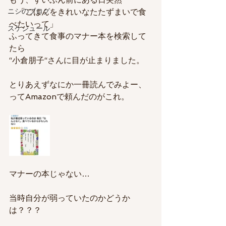
ニシのブログ
　「ごはんをきれいなたたずまいで食
べたいって」
スケジュール
ふってきて食事のマナー本を検索して
たら
“小倉朋子“さんに目が止まりました。
とりあえずなにか一冊読んでみよー、
ってAmazonで頼んだのがこれ。
マナーの本じゃない…
当時自分が弱っていたのかどうか
は？？？