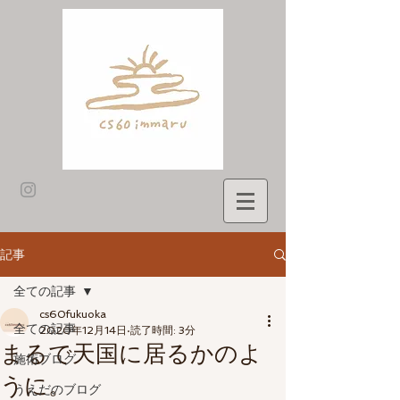
記事
全ての記事
cs60fukuoka
全ての記事
2020年12月14日
読了時間: 3分
まるで天国に居るかのよ
施術ブログ
うに。
うえだのブログ