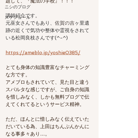
題して、『魔法の学校』！！！
ニシのブログ
講師紹介です。
スケジュール
元巫女さんでもあり、
佐賀の吉
ヶ里遺
跡の近くで気功や整体や霊視をされて
いる松岡良枝さんです(^-^)
https://ameblo.jp/yoshie0385/
とても身体の知識豊富なチャーミング
な方です。
アメブロもされていて、見た目と違う
スパルタな感じですが、ご自身の知識
を惜しみなく、しかも無料ブログで伝
えてくれてるというサービス精神。
ただ、ほんとに惜しみなく伝えていた
だいている為、上田はちんぷんかんに
なる事多々あり…。