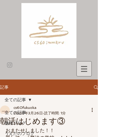
記事
全ての記事
cs60fukuoka
全ての記事
2020年3月26日
読了時間: 1分
朝活はじめます③
施術ブログ
おまたせしました！！
うえだのブログ