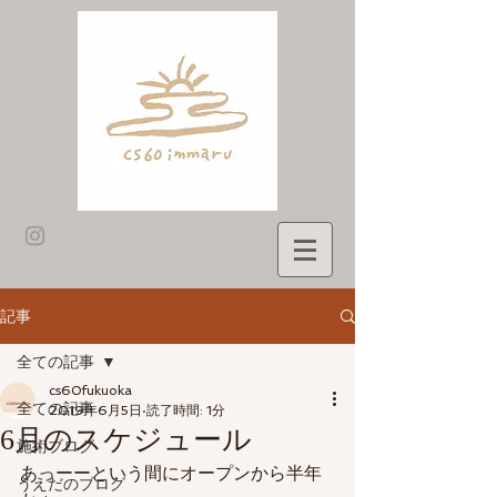
記事
全ての記事
cs60fukuoka
全ての記事
2019年6月5日
読了時間: 1分
6月のスケジュール
施術ブログ
あっーーという間にオープンから半年
うえだのブログ