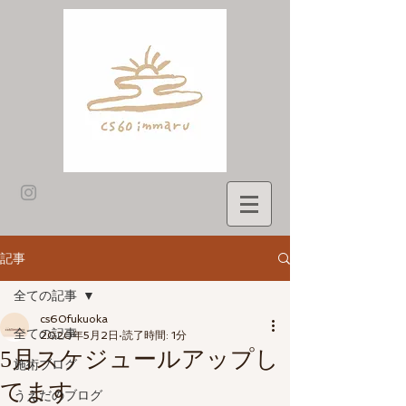
記事
全ての記事
cs60fukuoka
全ての記事
2020年5月2日
読了時間: 1分
5月スケジュールアップし
施術ブログ
てます
うえだのブログ