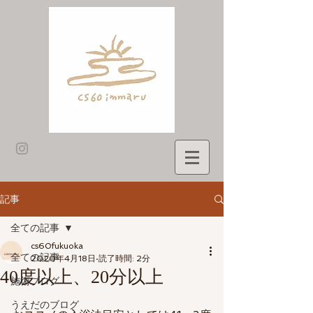
記事
全ての記事
cs60fukuoka
全ての記事
2020年4月18日
読了時間: 2分
40度以上、20分以上
施術ブログ
うえだのブログ