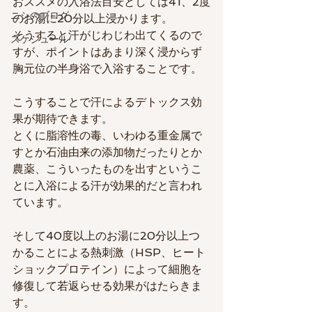
おススメの入浴法目安としては41、2度
ニシのブログ
のお湯に20分以上浸かります。
そうすると汗がじわじわ出てくるので
スケジュール
すが、ポイントはあまり深く浸からず
胸元位の半身浴で入浴することです。
こうすることで汗によるデトックス効
果が期待できます。
とくに脂溶性の毒、いわゆる重金属で
すとか石油由来の添加物だったりとか
農薬、こういったものを出すというこ
とに入浴による汗が効果的だと言われ
ています。
そして40度以上のお湯に20分以上つ
かることによる熱刺激（HSP、ヒート
ショックプロテイン）によって細胞を
修復して若返らせる効果がはたらきま
す。