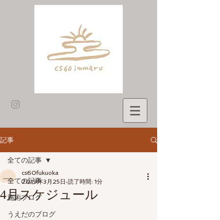
記事
全ての記事
cs60fukuoka
全ての記事
2019年3月25日
読了時間: 1分
4月スケジュール
施術ブログ
うえだのブログ