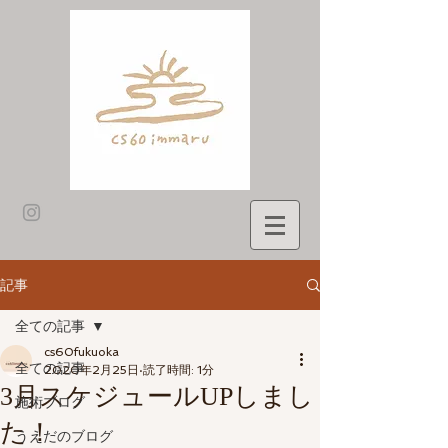
記事
全ての記事
cs60fukuoka
全ての記事
2020年2月25日
読了時間: 1分
3月スケジュールUPしまし
施術ブログ
た！
うえだのブログ