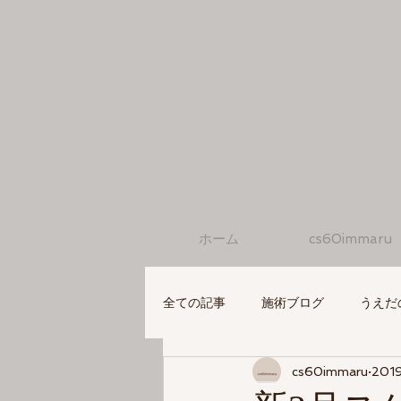
ホーム
cs60immaru
全ての記事
施術ブログ
うえだ
cs60immaru
201