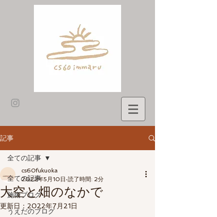
記事
全ての記事
cs60fukuoka
全ての記事
2022年5月10日
読了時間: 2分
大空と畑のなかで
施術ブログ
更新日：
2022年7月21日
うえだのブログ