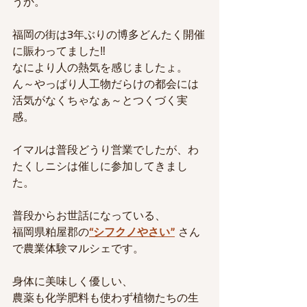
うか。
福岡の街は3年ぶりの博多どんたく開催
に賑わってました‼
なにより人の熱気を感じましたょ。
ん～やっぱり人工物だらけの都会には
活気がなくちゃなぁ～とつくづく実
感。
イマルは普段どうり営業でしたが、わ
たくしニシは催しに参加してきまし
た。
普段からお世話になっている、
福岡県粕屋郡の
“シフクノやさい”
 さん
で農業体験マルシェです。
身体に美味しく優しい、
農薬も化学肥料も使わず植物たちの生