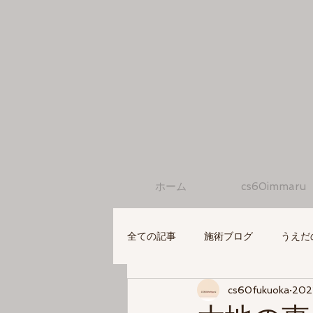
ホーム
cs60immaru
全ての記事
施術ブログ
うえだ
cs60fukuoka
20