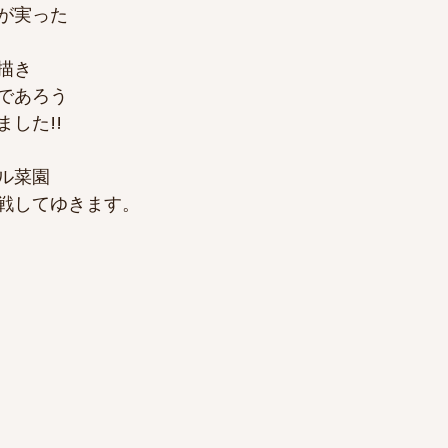
が実った
描き
であろう
した!!
ル菜園
戦してゆきます。