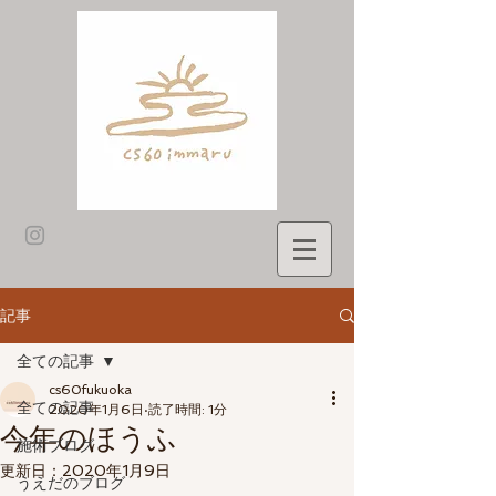
記事
全ての記事
cs60fukuoka
全ての記事
2020年1月6日
読了時間: 1分
今年のほうふ
施術ブログ
更新日：
2020年1月9日
うえだのブログ