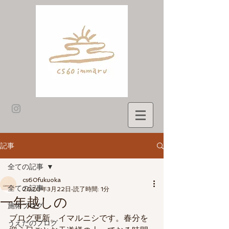
記事
全ての記事
cs60fukuoka
全ての記事
2020年3月22日
読了時間: 1分
一年越しの
施術ブログ
ブログ更新。イマルニシです。春分を
うえだのブログ