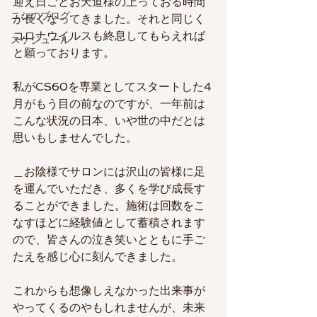
迎え日ごとお天道様の上っておる時間
ニシのブログ
が長くなってきました。それと同じく
コロナウイルスも終息してもらえれば
スケジュール
と願っております。
私がCS60を専業としてスタートした4
月がもう目の前なのですが、一年前は
こんな状況の日本、いや世の中だとは
思いもしませんでした。
＿お陰様でサロンには沢山の皆様に足
を運んでいただき、多くを学び成長す
ることができました。施術は回数をこ
なすほどに経験値として蓄積されます
ので、皆さんの泣き笑いとともに手ご
たえを感じ心に刻んできました。
これからも想像しえなかった出来事が
やってくるのやもしれませんが、未来