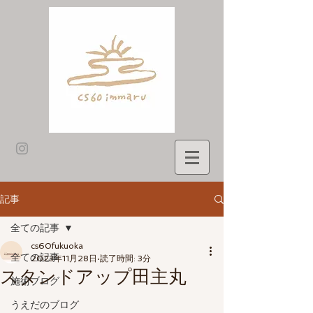
記事
全ての記事
cs60fukuoka
全ての記事
2023年11月28日
読了時間: 3分
スタンドアップ田主丸
施術ブログ
うえだのブログ