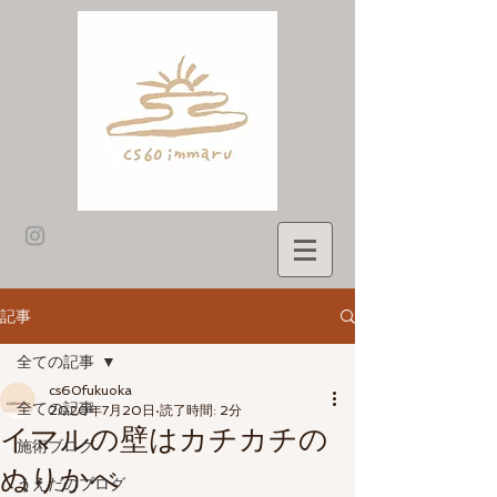
記事
全ての記事
cs60fukuoka
全ての記事
2020年7月20日
読了時間: 2分
イマルの壁はカチカチの
施術ブログ
ぬりかべ
うえだのブログ