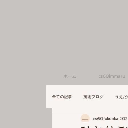
ホーム
cs60immaru
全ての記事
施術ブログ
うえだ
cs60fukuoka
20