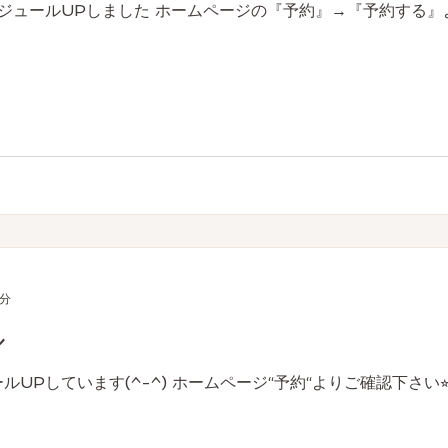
ケジュールUPしました ホームページの『予約』→『予約する』
1分
ル
UPしています(^-^) ホームページ“予約“よりご確認下さい⭐