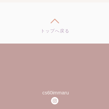
トップへ戻る
​cs60immaru