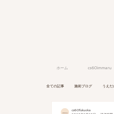
ホーム
cs60immaru
全ての記事
施術ブログ
うえだ
cs60fukuoka